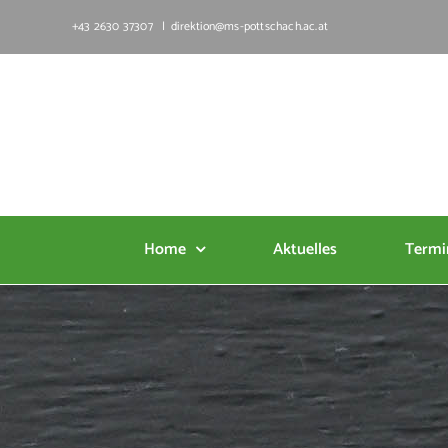
Zum
+43 2630 37307
|
direktion@ms-pottschach.ac.at
Inhalt
springen
Home
Aktuelles
Termi