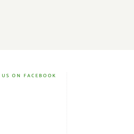
rnen fürs Leben
Erfahren und Gest
 US ON FACEBOOK