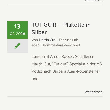
Weiterlesen
13
TUT GUT! – Plakette in
Silber
02, 2026
Von
Martin Gut
|
Februar 13th,
für
2026
|
Kommentare deaktiviert
TUT
GUT!
Landesrat Anton Kasser, Schulleiter
–
Martin Gut, "Tut gut!" Spezialistin der MS
Plakette
Pottschach Barbara Auer-Rottensteiner
in
Silber
und
Weiterlesen