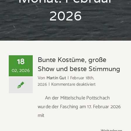
2026
18
Bunte Kostüme, große
Show und beste Stimmung
02, 2026
Von
Martin Gut
|
Februar 18th,
für
2026
|
Kommentare deaktiviert
Bunte
Kostüme,
An der Mittelschule Pottschach
große
wurde der Fasching am 17. Februar 2026
Show
mit
und
beste
Stimmung