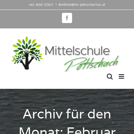
Zum
+43 2630 37307
|
direktion@ms-pottschach.ac.at
Inhalt
Facebook
springen
Archiv für den
Monat:
Februar